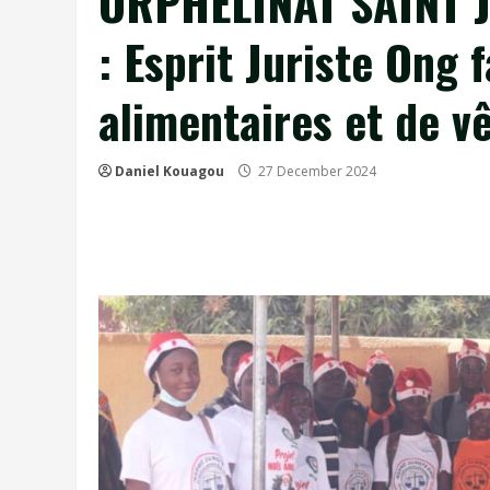
ORPHELINAT SAINT 
: Esprit Juriste Ong 
alimentaires et de v
Daniel Kouagou
27 December 2024