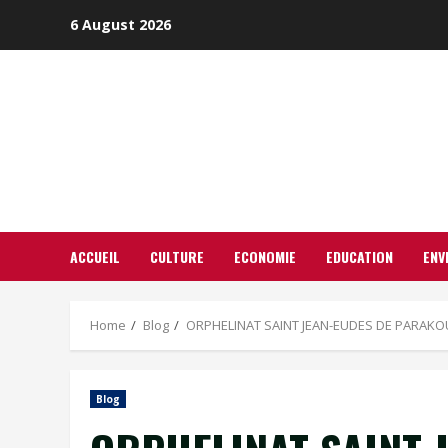
Skip
6 August 2026
to
content
ACCUEIL
CULTURE
ECONOMIE
EDUCATION
ENV
Home
Blog
ORPHELINAT SAINT JEAN-EUDES DE PARAKOU : 
Blog