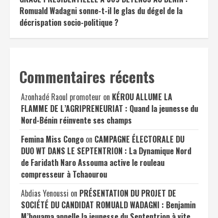
Romuald Wadagni sonne-t-il le glas du dégel de la
décrispation socio-politique ?
Commentaires récents
Azonhadé Raoul promoteur
on
KÉROU ALLUME LA
FLAMME DE L’AGRIPRENEURIAT : Quand la jeunesse du
Nord-Bénin réinvente ses champs
Femina Miss Congo
on
CAMPAGNE ÉLECTORALE DU
DUO WT DANS LE SEPTENTRION : La Dynamique Nord
de Faridath Naro Assouma active le rouleau
compresseur à Tchaourou
Abdias Yenoussi
on
PRÉSENTATION DU PROJET DE
SOCIÉTÉ DU CANDIDAT ROMUALD WADAGNI : Benjamin
M’bouama appelle la jeunesse du Septentrion à vite