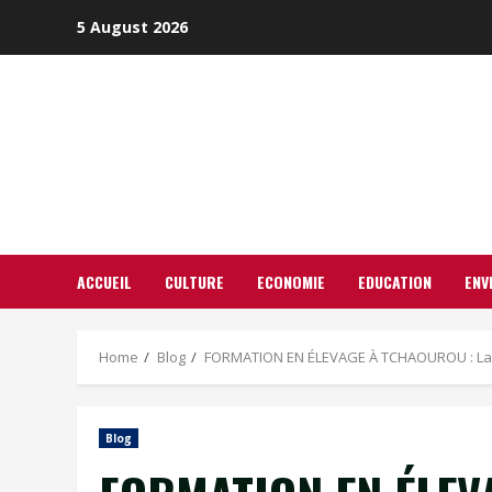
Skip
5 August 2026
to
content
ACCUEIL
CULTURE
ECONOMIE
EDUCATION
ENV
Home
Blog
FORMATION EN ÉLEVAGE À TCHAOUROU : La c
Blog