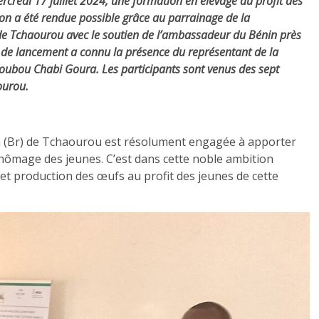
rcredi 17 juillet 2024, une formation en élevage au profit des
n a été rendue possible grâce au parrainage de la
e Tchaourou avec le soutien de l’ambassadeur du Bénin près
e lancement a connu la présence du représentant de la
oubou Chabi Goura. Les participants sont venus des sept
ourou.
n (Br) de Tchaourou est résolument engagée à apporter
chômage des jeunes. C’est dans cette noble ambition
 et production des œufs au profit des jeunes de cette