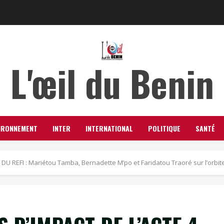
L'œil du Benin
IRONNEMENT
INTER
INTERNATIONAL
POLITIQUE
SANTÉ
 REFI : Mariétou Tamba, Bernadette M’po et Faridatou Traoré sur l’orbite