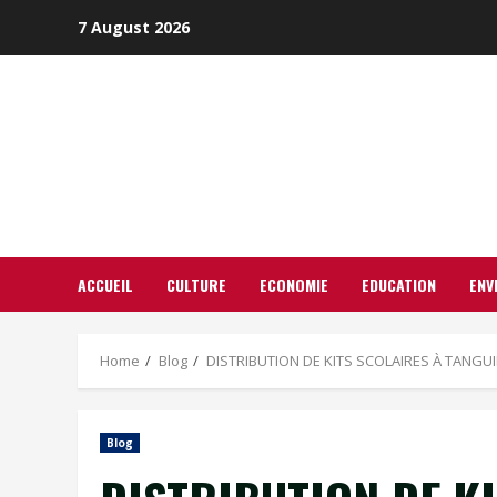
Skip
7 August 2026
to
content
ACCUEIL
CULTURE
ECONOMIE
EDUCATION
ENV
Home
Blog
DISTRIBUTION DE KITS SCOLAIRES À TANGUIÉT
Blog