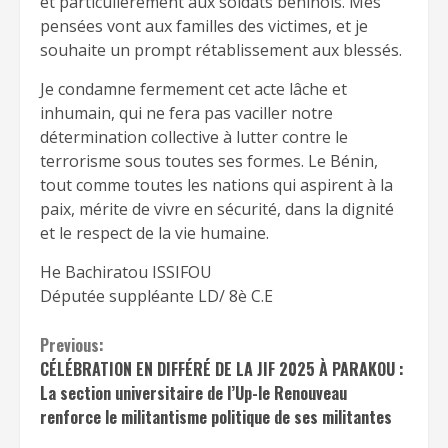
et particulièrement aux soldats béninois. Mes
pensées vont aux familles des victimes, et je
souhaite un prompt rétablissement aux blessés.
Je condamne fermement cet acte lâche et
inhumain, qui ne fera pas vaciller notre
détermination collective à lutter contre le
terrorisme sous toutes ses formes. Le Bénin,
tout comme toutes les nations qui aspirent à la
paix, mérite de vivre en sécurité, dans la dignité
et le respect de la vie humaine.
He Bachiratou ISSIFOU
Députée suppléante LD/ 8è C.E
Continue
Previous:
CÉLÉBRATION EN DIFFÉRÉ DE LA JIF 2025 À PARAKOU :
Reading
La section universitaire de l’Up-le Renouveau
renforce le militantisme politique de ses militantes