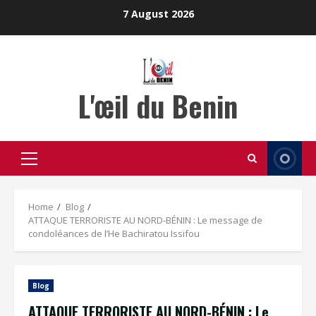
Skip
7 August 2026
to
content
L'œil du Benin
Primary
Menu
Home
Blog
ATTAQUE TERRORISTE AU NORD-BÉNIN : Le message de
condoléances de l’He Bachiratou Issifou
Blog
ATTAQUE TERRORISTE AU NORD-BÉNIN : Le