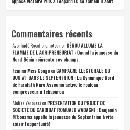
oppose Victoire Plus à Léopard FC ce samedi 8 août
Commentaires récents
Azonhadé Raoul promoteur
on
KÉROU ALLUME LA
FLAMME DE L’AGRIPRENEURIAT : Quand la jeunesse du
Nord-Bénin réinvente ses champs
Femina Miss Congo
on
CAMPAGNE ÉLECTORALE DU
DUO WT DANS LE SEPTENTRION : La Dynamique Nord
de Faridath Naro Assouma active le rouleau
compresseur à Tchaourou
Abdias Yenoussi
on
PRÉSENTATION DU PROJET DE
SOCIÉTÉ DU CANDIDAT ROMUALD WADAGNI : Benjamin
M’bouama appelle la jeunesse du Septentrion à vite
saisir l’opportunité