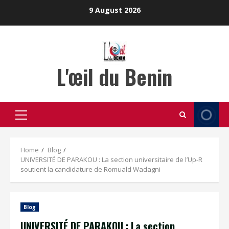
Skip
9 August 2026
to
content
L'œil du Benin
Primary
Menu
Home
Blog
UNIVERSITÉ DE PARAKOU : La section universitaire de l’Up-R
soutient la candidature de Romuald Wadagni
Blog
UNIVERSITÉ DE PARAKOU : La section