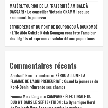
MATÉRI/TOURNOI DE LA FRATERNITÉ AMICALE À
DASSARI : Le conseiller Victorin GNAMMI occupe
sainement la jeunesse
EFFONDREMENT DU PONT DE KOUPORGOU À BOUKOMBÉ
: L’He Aldo Calixte N’dah Kouagou constate l’ampleur
des dégâts et exprime sa solidarité aux populations
Commentaires récents
Azonhadé Raoul promoteur
on
KÉROU ALLUME LA
FLAMME DE L’AGRIPRENEURIAT : Quand la jeunesse du
Nord-Bénin réinvente ses champs
Femina Miss Congo
on
CAMPAGNE ÉLECTORALE DU
DUO WT DANS LE SEPTENTRION : La Dynamique Nord
de Faridath Naro Assouma active le rouleau