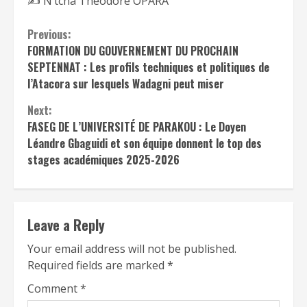
✍️ N’tcha Théodore OPARA
Continue
Previous:
FORMATION DU GOUVERNEMENT DU PROCHAIN
Reading
SEPTENNAT : Les profils techniques et politiques de
l’Atacora sur lesquels Wadagni peut miser
Next:
FASEG DE L’UNIVERSITÉ DE PARAKOU : Le Doyen
Léandre Gbaguidi et son équipe donnent le top des
stages académiques 2025-2026
Leave a Reply
Your email address will not be published.
Required fields are marked
*
Comment
*