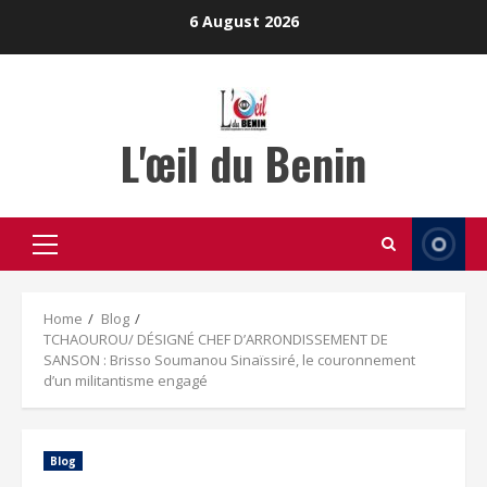
Skip
6 August 2026
to
content
L'œil du Benin
Primary
Menu
Home
Blog
TCHAOUROU/ DÉSIGNÉ CHEF D’ARRONDISSEMENT DE
SANSON : Brisso Soumanou Sinaïssiré, le couronnement
d’un militantisme engagé
Blog