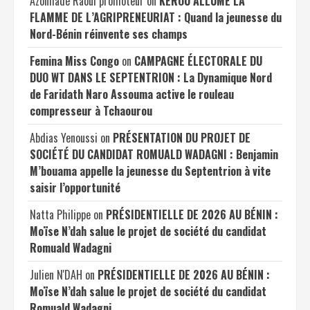
Azonhadé Raoul promoteur
on
KÉROU ALLUME LA
FLAMME DE L’AGRIPRENEURIAT : Quand la jeunesse du
Nord-Bénin réinvente ses champs
Femina Miss Congo
on
CAMPAGNE ÉLECTORALE DU
DUO WT DANS LE SEPTENTRION : La Dynamique Nord
de Faridath Naro Assouma active le rouleau
compresseur à Tchaourou
Abdias Yenoussi
on
PRÉSENTATION DU PROJET DE
SOCIÉTÉ DU CANDIDAT ROMUALD WADAGNI : Benjamin
M’bouama appelle la jeunesse du Septentrion à vite
saisir l’opportunité
Natta Philippe
on
PRÉSIDENTIELLE DE 2026 AU BÉNIN :
Moïse N’dah salue le projet de société du candidat
Romuald Wadagni
Julien N'DAH
on
PRÉSIDENTIELLE DE 2026 AU BÉNIN :
Moïse N’dah salue le projet de société du candidat
Romuald Wadagni