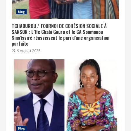
Blog
TCHAOUROU / TOURNOI DE COHÉSION SOCIALE À
SANSON : L’He Chabi Goura et le CA Soumanou
Sinaïssiré réussissent le pari d’une organisation
parfaite
9 August 2026
Blog