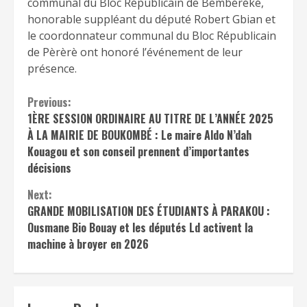
communal du Bloc Républicain de Bembéréké,
honorable suppléant du député Robert Gbian et
le coordonnateur communal du Bloc Républicain
de Pèrèrè ont honoré l’événement de leur
présence.
Continue
Previous:
1ÈRE SESSION ORDINAIRE AU TITRE DE L’ANNÉE 2025
Reading
À LA MAIRIE DE BOUKOMBÉ : Le maire Aldo N’dah
Kouagou et son conseil prennent d’importantes
décisions
Next:
GRANDE MOBILISATION DES ÉTUDIANTS À PARAKOU :
Ousmane Bio Bouay et les députés Ld activent la
machine à broyer en 2026