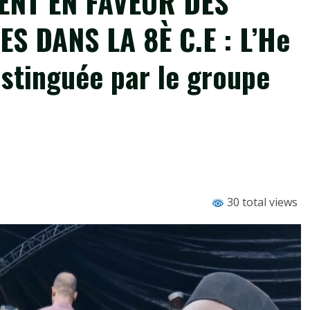
NT EN FAVEUR DES
S DANS LA 8È C.E : L’He
istinguée par le groupe
30 total views