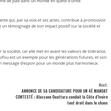
uffle de paix dans un monde en quête d’unité.
ante qui, par sa voix et ses actes, contribue à promouvoir
est un témoignage de son impact positif sur la société et
la société, car elle met en avant les valeurs de tolérance,
Issifou est un exemple pour les générations futures, et son
n message d’espoir pour un monde plus harmonieux.
Next:
E
ANNONCE DE SA CANDIDATURE POUR UN 4È MANDAT
CONTESTÉ : Alassane Ouattara conduit la Côte d’Ivoire
tout droit dans le chaos