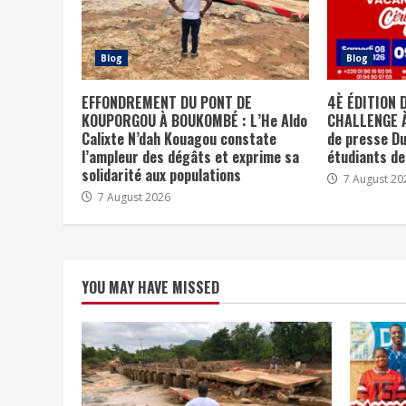
Blog
Blog
EFFONDREMENT DU PONT DE
4È ÉDITION 
KOUPORGOU À BOUKOMBÉ : L’He Aldo
CHALLENGE À
Calixte N’dah Kouagou constate
de presse Du
l’ampleur des dégâts et exprime sa
étudiants d
solidarité aux populations
7 August 20
7 August 2026
YOU MAY HAVE MISSED