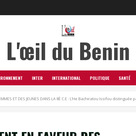
L'œil du Benin
IRONNEMENT
INTER
INTERNATIONAL
POLITIQUE
SANTÉ
 ET DES JEUNES DANS LA 8È C.E : L’He Bachiratou Issifou distinguée pa