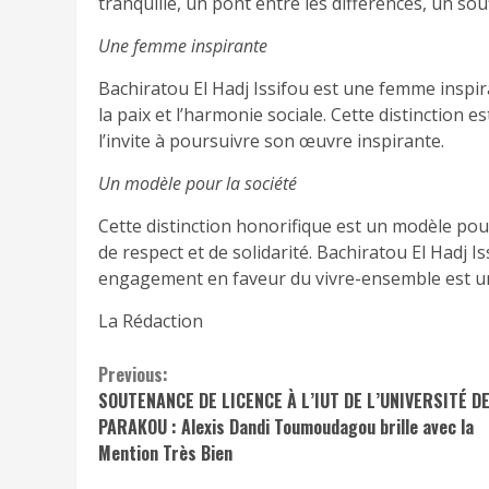
tranquille, un pont entre les différences, un so
Une femme inspirante
Bachiratou El Hadj Issifou est une femme inspir
la paix et l’harmonie sociale. Cette distinction 
l’invite à poursuivre son œuvre inspirante.
Un modèle pour la société
Cette distinction honorifique est un modèle pour 
de respect et de solidarité. Bachiratou El Hadj 
engagement en faveur du vivre-ensemble est u
La Rédaction
Continue
Previous:
SOUTENANCE DE LICENCE À L’IUT DE L’UNIVERSITÉ D
Reading
PARAKOU : Alexis Dandi Toumoudagou brille avec la
Mention Très Bien