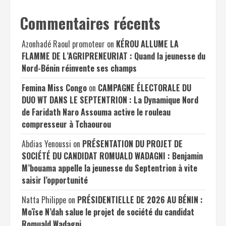
Commentaires récents
Azonhadé Raoul promoteur
on
KÉROU ALLUME LA
FLAMME DE L’AGRIPRENEURIAT : Quand la jeunesse du
Nord-Bénin réinvente ses champs
Femina Miss Congo
on
CAMPAGNE ÉLECTORALE DU
DUO WT DANS LE SEPTENTRION : La Dynamique Nord
de Faridath Naro Assouma active le rouleau
compresseur à Tchaourou
Abdias Yenoussi
on
PRÉSENTATION DU PROJET DE
SOCIÉTÉ DU CANDIDAT ROMUALD WADAGNI : Benjamin
M’bouama appelle la jeunesse du Septentrion à vite
saisir l’opportunité
Natta Philippe
on
PRÉSIDENTIELLE DE 2026 AU BÉNIN :
Moïse N’dah salue le projet de société du candidat
Romuald Wadagni