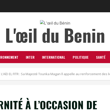
L'œil du Benin
IRONNEMENT
INTER
INTERNATIONAL
POLITIQUE
SANTÉ
AÏD EL FITR : Sa Majesté Tounka Magan ll appelle au renforcement des lie
NITÉ À L’OCCASION DE