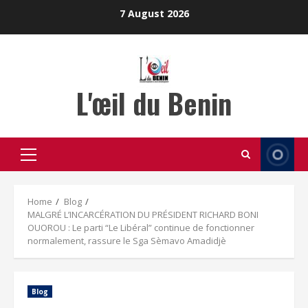
Skip
7 August 2026
to
content
L'œil du Benin
Primary
Menu
Home
Blog
MALGRÉ L’INCARCÉRATION DU PRÉSIDENT RICHARD BONI
OUOROU : Le parti “Le Libéral” continue de fonctionner
normalement, rassure le Sga Sèmavo Amadidjè
Blog