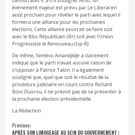
Démocrates », a-t-il souligné. Ainsi, un
événement majeur est prévu par Le Liberal en
août prochain pour révéler le parti avec lequel il
formera une alliance pour les prochaines
élections. Cette alliance pourrait se faire soit
avec le Bloc Républicain (Br) soit avec l’Union
Progressiste le Renouveau (Up-R).
De même, Sèmèvo Amandjidjè a clairement
indiqué que le parti n’avait aucune raison de
s’opposer à Patrice Talon. Il a également
souligné que, quel que soit le résultat de la
procédure judiciaire en cours contre Richard
Boni Ouorou, il ne prévoit pas de se présenter à
la prochaine élection présidentielle.
La Rédaction
Continue
Previous:
APRÈS SON LIMOGEAGE AU SEIN DU GOUVERNEMENT :