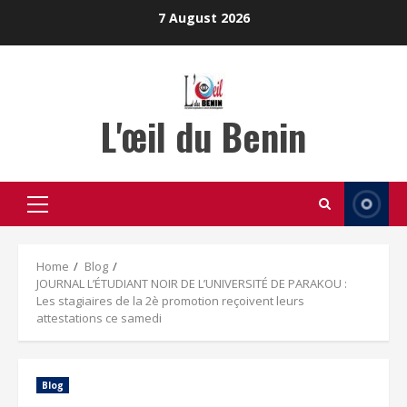
Skip
7 August 2026
to
content
L'œil du Benin
Primary
Menu
Home
Blog
JOURNAL L’ÉTUDIANT NOIR DE L’UNIVERSITÉ DE PARAKOU :
Les stagiaires de la 2è promotion reçoivent leurs
attestations ce samedi
Blog