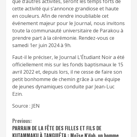
que d’autres activités, seront les temps forts de
cette activité qui s’annonce grandiose et haute
en couleurs. Afin de rendre inoubliable cet
événement majeur pour le Journal, nous invitons
toute la communauté universitaire de Parakou à
prendre part à la cérémonie. Rendez-vous ce
samedi 1er juin 2024 à 9h.
Faut-il le préciser, le Journal L’Étudiant Noir a été
officiellement mis sur les fonds baptismaux le 15
avril 2022 et, depuis lors, il ne cesse de faire son
petit bonhomme de chemin grâce à une équipe
de jeunes dynamiques conduite par Jean-Luc
Ezin.
Source : JEN
Continue
Previous:
PARRAIN DE LA FÊTE DES FILLES ET FILS DE
Reading
KUTAMMAKU À TANGUIÉTA : Moïse N’dah, un homme