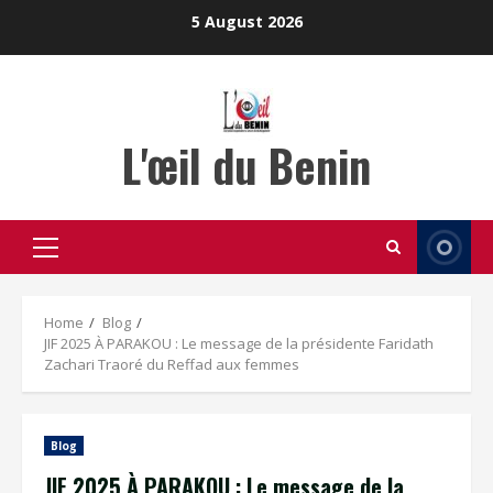
Skip
5 August 2026
to
content
L'œil du Benin
Primary
Menu
Home
Blog
JIF 2025 À PARAKOU : Le message de la présidente Faridath
Zachari Traoré du Reffad aux femmes
Blog
JIF 2025 À PARAKOU : Le message de la