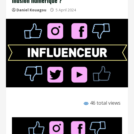
illusion numérique ?
Daniel Kouagou
5 April 2024
46 total views