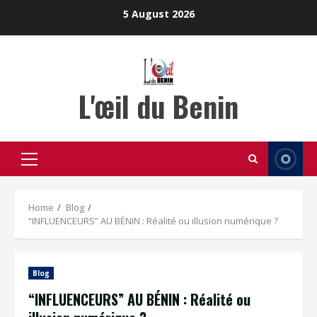
Skip
5 August 2026
to
content
L'œil du Benin
Primary
Menu
Home
Blog
“INFLUENCEURS” AU BÉNIN : Réalité ou illusion numérique ?
Blog
“INFLUENCEURS” AU BÉNIN : Réalité ou