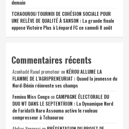
demain
TCHAOUROU/TOURNOI DE COHÉSION SOCIALE POUR
UNE RELÈVE DE QUALITÉ À SANSON : La grande finale
oppose Victoire Plus à Léopard FC ce samedi 8 août
Commentaires récents
Azonhadé Raoul promoteur
on
KÉROU ALLUME LA
FLAMME DE L’AGRIPRENEURIAT : Quand la jeunesse du
Nord-Bénin réinvente ses champs
Femina Miss Congo
on
CAMPAGNE ÉLECTORALE DU
DUO WT DANS LE SEPTENTRION : La Dynamique Nord
de Faridath Naro Assouma active le rouleau
compresseur à Tchaourou
Abdias Yenoussi
on
PRÉSENTATION DU PROJET DE