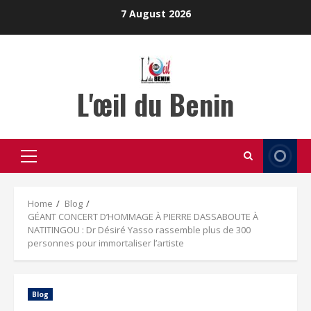
Skip
7 August 2026
to
content
L'œil du Benin
Primary
Menu
Home
Blog
GÉANT CONCERT D’HOMMAGE À PIERRE DASSABOUTE À
NATITINGOU : Dr Désiré Yasso rassemble plus de 300
personnes pour immortaliser l’artiste
Blog