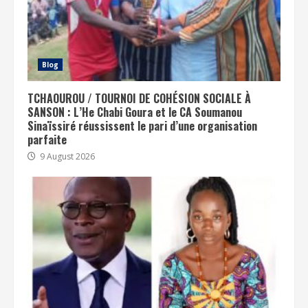
Blog
TCHAOUROU / TOURNOI DE COHÉSION SOCIALE À
SANSON : L’He Chabi Goura et le CA Soumanou
Sinaïssiré réussissent le pari d’une organisation
parfaite
9 August 2026