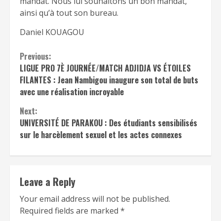
mandat. Nous lui souhaitons un bon mandat,
ainsi qu’à tout son bureau.
Daniel KOUAGOU
Continue
Previous:
LIGUE PRO 7È JOURNÉE/MATCH ADJIDJA VS ÉTOILES
Reading
FILANTES : Jean Nambigou inaugure son total de buts
avec une réalisation incroyable
Next:
UNIVERSITÉ DE PARAKOU : Des étudiants sensibilisés
sur le harcèlement sexuel et les actes connexes
Leave a Reply
Your email address will not be published.
Required fields are marked
*