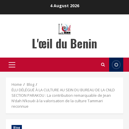
Skip
4 August 2026
to
content
L'œil du Benin
Primary
Menu
Home
Blog
ÉLU DÉLÉGUÉ À LA CULTURE AU SEIN DU BUREAU DE LA CNLD
SECTION PARAKOU : La contribution remarquable de Jean
N’dah N’kouéi à la valorisation de la culture Tammari
reconnue
Blog