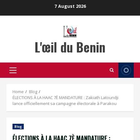
Skip
7 August 2026
to
content
L'œil du Benin
Primary
Menu
Home
Blog
ÉLECTIONS À LA HAAC 7È MANDATURE : Zakiath Latoundji
lance officiellement sa campagne électorale à Parakou
Blog
ÉLECTIONS À LA HAAC 7È MANDATURE :