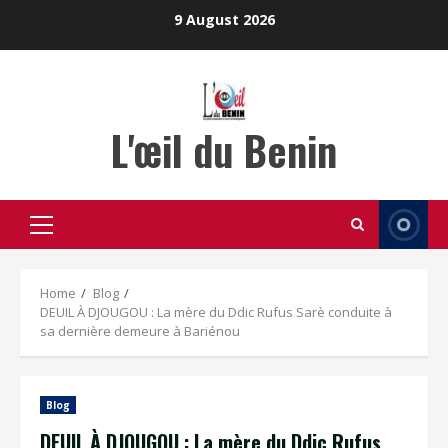
Skip
9 August 2026
to
content
L'œil du Benin
Primary
Menu
Home
Blog
DEUIL À DJOUGOU : La mère du Ddic Rufus Sarè conduite à
sa dernière demeure à Bariénou
Blog
DEUIL À DJOUGOU : La mère du Ddic Rufus