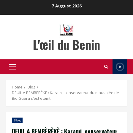
Skip
7 August 2026
to
content
L'œil du Benin
Primary
Menu
Home
Blog
DEUIL A BEMBÈRÈKÈ : Karami, conservateur du mausolée de
Bio Guera s’est éteint
Blog
DEUIL A BEMBÈRÈKÈ : Karami, conservateur