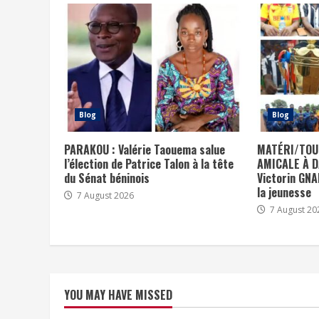
Blog
Blog
PARAKOU : Valérie Taouema salue
MATÉRI/TOU
l’élection de Patrice Talon à la tête
AMICALE À DA
du Sénat béninois
Victorin GN
la jeunesse
7 August 2026
7 August 20
YOU MAY HAVE MISSED