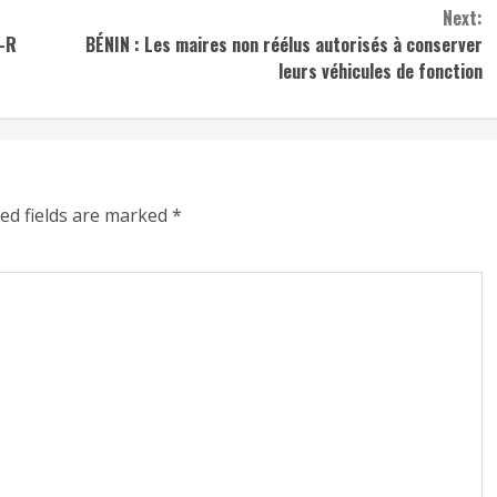
Next:
p-R
BÉNIN : Les maires non réélus autorisés à conserver
leurs véhicules de fonction
ed fields are marked
*