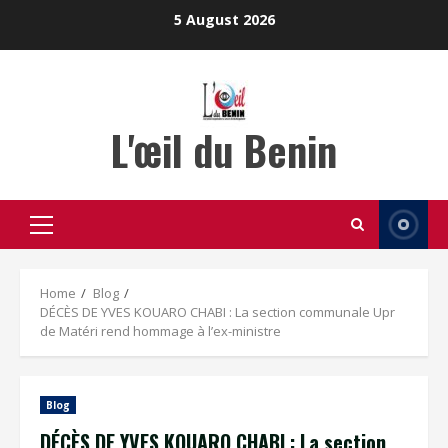
Skip
5 August 2026
to
content
L'œil du Benin
Primary
Menu
Home
Blog
DÉCÈS DE YVES KOUARO CHABI : La section communale Upr
de Matéri rend hommage à l’ex-ministre
Blog
DÉCÈS DE YVES KOUARO CHABI : La section