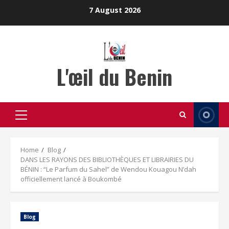
Skip
7 August 2026
to
content
L'œil du Benin
Primary
Menu
Home
Blog
DANS LES RAYONS DES BIBLIOTHÈQUES ET LIBRAIRIES DU
BÉNIN : “Le Parfum du Sahel” de Wendou Kouagou N’dah
officiellement lancé à Boukombé
Blog