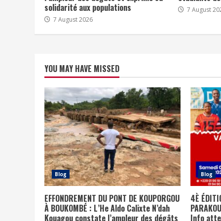
solidarité aux populations
7 August 20
7 August 2026
YOU MAY HAVE MISSED
Blog
Blog
EFFONDREMENT DU PONT DE KOUPORGOU
4È ÉDIT
À BOUKOMBÉ : L’He Aldo Calixte N’dah
PARAKOU 
Kouagou constate l’ampleur des dégâts
Info att