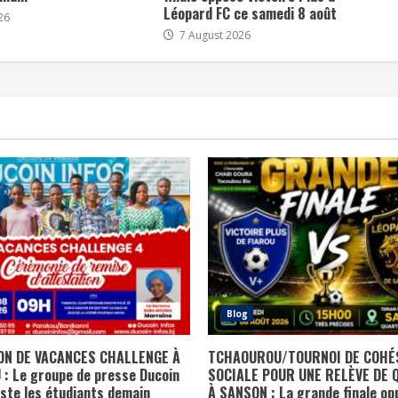
Léopard FC ce samedi 8 août
26
7 August 2026
Blog
ION DE VACANCES CHALLENGE À
TCHAOUROU/TOURNOI DE COHÉ
: Le groupe de presse Ducoin
SOCIALE POUR UNE RELÈVE DE 
este les étudiants demain
À SANSON : La grande finale op