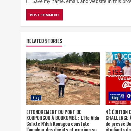
Save my name, email, and website in this bro
RELATED STORIES
Blog
Blog
EFFONDREMENT DU PONT DE
4È ÉDITION 
KOUPORGOU À BOUKOMBÉ : L’He Aldo
CHALLENGE À
Calixte N’dah Kouagou constate
de presse Du
l’ampleur des dégâts et exprime sa
étudiants d