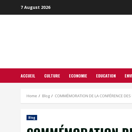
Skip
7 August 2026
to
content
ACCUEIL
CULTURE
ECONOMIE
EDUCATION
ENV
Home
Blog
COMMÉMORATION DE LA CONFÉRENCE DES FORCE
Blog