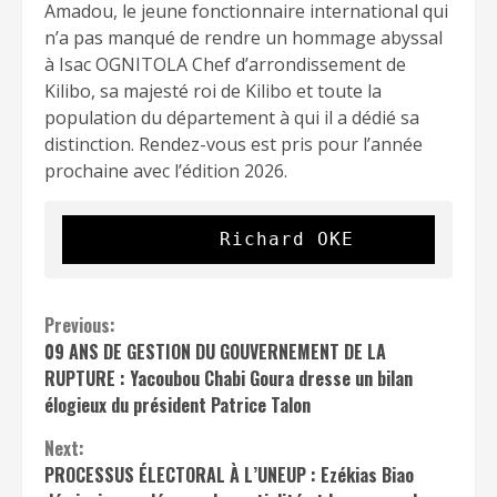
Amadou, le jeune fonctionnaire international qui
n’a pas manqué de rendre un hommage abyssal
à Isac OGNITOLA Chef d’arrondissement de
Kilibo, sa majesté roi de Kilibo et toute la
population du département à qui il a dédié sa
distinction. Rendez-vous est pris pour l’année
prochaine avec l’édition 2026.
            Richard OKE
Continue
Previous:
09 ANS DE GESTION DU GOUVERNEMENT DE LA
Reading
RUPTURE : Yacoubou Chabi Goura dresse un bilan
élogieux du président Patrice Talon
Next:
PROCESSUS ÉLECTORAL À L’UNEUP : Ezékias Biao