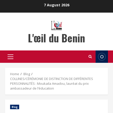
Skip
7 August 2026
to
content
L'œil du Benin
Primary
Menu
Home
Blog
COLLINES/CÉRÉMONIE DE DISTINCTION DE DIFFÉRENTES
PERSONNALITÉS : Moukaila Amadou, lauréat du prix
ambassadeur de l’éducation
Blog