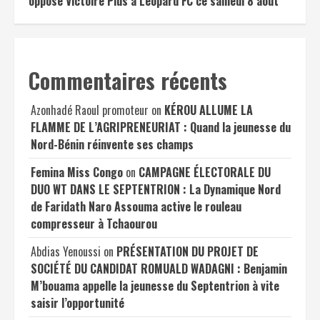
oppose Victoire Plus à Léopard FC ce samedi 8 août
Commentaires récents
Azonhadé Raoul promoteur
on
KÉROU ALLUME LA
FLAMME DE L’AGRIPRENEURIAT : Quand la jeunesse du
Nord-Bénin réinvente ses champs
Femina Miss Congo
on
CAMPAGNE ÉLECTORALE DU
DUO WT DANS LE SEPTENTRION : La Dynamique Nord
de Faridath Naro Assouma active le rouleau
compresseur à Tchaourou
Abdias Yenoussi
on
PRÉSENTATION DU PROJET DE
SOCIÉTÉ DU CANDIDAT ROMUALD WADAGNI : Benjamin
M’bouama appelle la jeunesse du Septentrion à vite
saisir l’opportunité