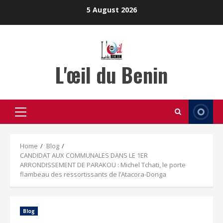
Skip
5 August 2026
to
content
L'œil du Benin
Primary
Menu
Home
Blog
CANDIDAT AUX COMMUNALES DANS LE 1ER
ARRONDISSEMENT DE PARAKOU : Michel Tchati, le porte
flambeau des ressortissants de l’Atacora-Donga
Blog