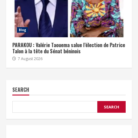
Blog
PARAKOU : Valérie Taouema salue l’élection de Patrice
Talon à la tête du Sénat béninois
7 August 2026
SEARCH
SEARCH