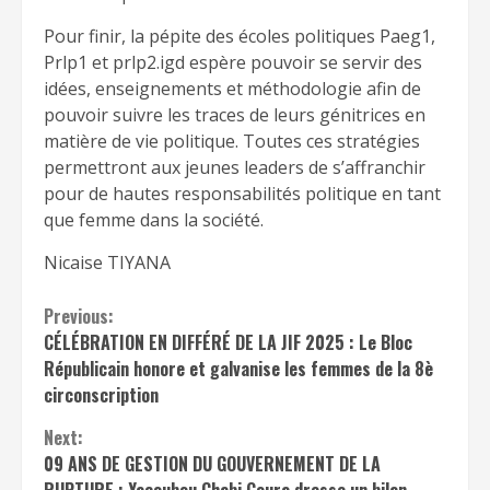
Pour finir, la pépite des écoles politiques Paeg1,
Prlp1 et prlp2.igd espère pouvoir se servir des
idées, enseignements et méthodologie afin de
pouvoir suivre les traces de leurs génitrices en
matière de vie politique. Toutes ces stratégies
permettront aux jeunes leaders de s’affranchir
pour de hautes responsabilités politique en tant
que femme dans la société.
Nicaise TIYANA
Continue
Previous:
CÉLÉBRATION EN DIFFÉRÉ DE LA JIF 2025 : Le Bloc
Reading
Républicain honore et galvanise les femmes de la 8è
circonscription
Next:
09 ANS DE GESTION DU GOUVERNEMENT DE LA
RUPTURE : Yacoubou Chabi Goura dresse un bilan