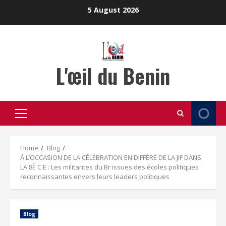
Skip
5 August 2026
to
content
L'œil du Benin
Primary
Menu
Home
Blog
À L’OCCASION DE LA CÉLÉBRATION EN DIFFÉRÉ DE LA JIF DANS
LA 8È C.E : Les militantes du Br issues des écoles politiques
reconnaissantes envers leurs leaders politiques
Blog