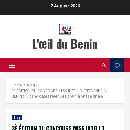
Skip
7 August 2026
to
content
L'œil du Benin
Primary
Menu
Home
Blog
3È ÉDITION DU CONCOURS MISS INTELLO-CITOYENNE AU
BÉNIN : 17 candidates retenues pour la phase finale
Blog
3È ÉDITION DU CONCOURS MISS INTELLO-