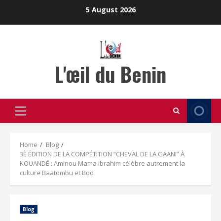
Skip
5 August 2026
to
content
L'œil du Benin
Primary
Menu
Home
Blog
3È ÉDITION DE LA COMPÉTITION “CHEVAL DE LA GAANI” À
KOUANDÉ : Aminou Mama Ibrahim célèbre autrement la
culture Baatombu et Boo
Blog