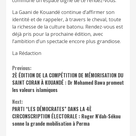
commune un espace digne de ce rendez-vous.
La Gaani de Kouandé continue d’affirmer son
identité et de rappeler, à travers le cheval, toute
la richesse de la culture batonu. Rendez-vous est
déjà pris pour la prochaine édition, avec
l’ambition d’un spectacle encore plus grandiose.
La Rédaction
Continue
Previous:
2È ÉDITION DE LA COMPÉTITION DE MÉMORISATION DU
Reading
SAINT CORAN À KOUANDÉ : Dr Mohamed Bawa promeut
les valeurs islamiques
Next:
PARTI “LES DÉMOCRATES” DANS LA 4È
CIRCONSCRIPTION ÉLECTORALE : Roger N’dah-Sékou
sonne la grande mobilisation à Perma