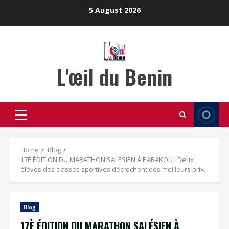
Skip
5 August 2026
to
content
L'œil du Benin
Primary
Menu
Home
Blog
17È ÉDITION DU MARATHON SALÉSIEN À PARAKOU : Deux
élèves des classes sportives décrochent des meilleurs prix.
Blog
17È ÉDITION DU MARATHON SALÉSIEN À