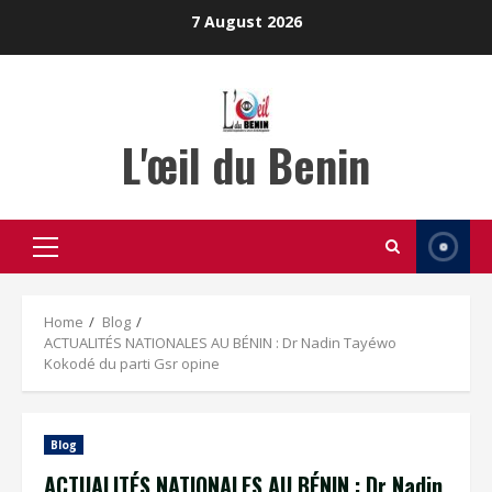
Skip
7 August 2026
to
content
L'œil du Benin
Primary
Menu
Home
Blog
ACTUALITÉS NATIONALES AU BÉNIN : Dr Nadin Tayéwo
Kokodé du parti Gsr opine
Blog
ACTUALITÉS NATIONALES AU BÉNIN : Dr Nadin